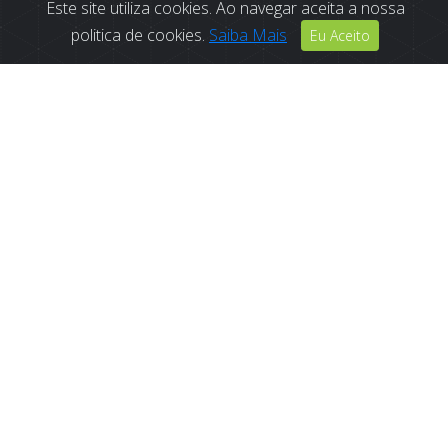
Este site utiliza cookies. Ao navegar aceita a nossa
politica de cookies.
Saiba Mais
Eu Aceito
Uma Educação
Inclusiva
e Humanista
O Colégio Casa Mãe, desde a sua fundação, assume um
modelo de educação inclusiva e transversal, em que o
aluno é o pilar central que cresce em contacto com a
natureza e com os valores humanistas de um cidadão
aberto ao mundo, consciente e responsável.
Acreditamos numa aprendizagem ativa, onde a