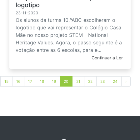
logotipo
23-11-2020
Os alunos da turma 10.ºABC escolheram o
logotipo que vai representar o Colégio Casa
Mãe no nosso projeto STEM - National
Heritage Values. Agora, o passo seguinte é a
votação entre as 6 escolas, para e...
Continuar a Ler
15
16
17
18
19
20
21
22
23
24
›